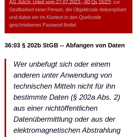
AG Jülich: Urteil vom 27.07.2023 - 60 Qs 16/23
: zur
Strafbarkeit einer Person, die Objektcode dekompiliert
und dabei ein im Klartext in den Quellcode
geschriebenes Passwort findet.
36:03 § 202b StGB -- Abfangen von Daten
Wer unbefugt sich oder einem
anderen unter Anwendung von
technischen Mitteln nicht für ihn
bestimmte Daten (§ 202a Abs. 2)
aus einer nichtöffentlichen
Datenübermittlung oder aus der
elektromagnetischen Abstrahlung