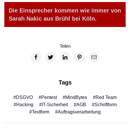
Die Einsprecher kommen wie immer von
Sarah Nakic aus Brühl bei Köln.
Teilen
Tags
#DSGVO
#Pentest
#MindBytes
#Red Team
#Hacking
#IT-Sicherheit
#AGB
#Schriftform
#Textform
#Auftragsverarbeitung