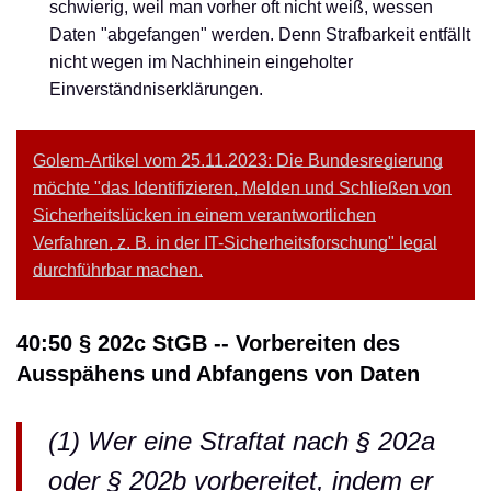
schwierig, weil man vorher oft nicht weiß, wessen
Daten "abgefangen" werden. Denn Strafbarkeit entfällt
nicht wegen im Nachhinein eingeholter
Einverständniserklärungen.
Golem-Artikel vom 25.11.2023: Die Bundesregierung
möchte "das Identifizieren, Melden und Schließen von
Sicherheitslücken in einem verantwortlichen
Verfahren, z. B. in der IT-Sicherheitsforschung" legal
durchführbar machen.
40:50 § 202c StGB -- Vorbereiten des
Ausspähens und Abfangens von Daten
(1) Wer eine Straftat nach § 202a
oder § 202b vorbereitet, indem er