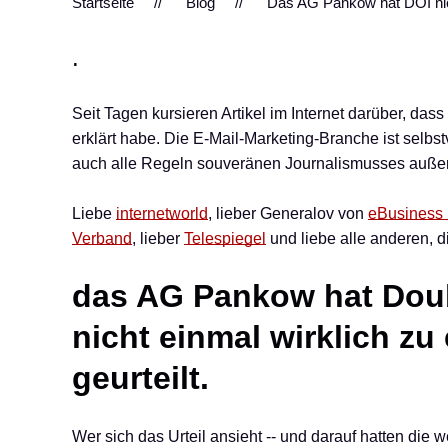
Startseite
Blog
Das AG Pankow hat DOI nic
.
Seit Tagen kursieren Artikel im Internet darüber, d
erklärt habe. Die E-Mail-Marketing-Branche ist selbst
auch alle Regeln souveränen Journalismusses außer K
Liebe
internetworld
, lieber Generalov von
eBusiness 
Verband
, lieber
Telespiegel
und liebe alle anderen, di
das AG Pankow hat Doub
nicht einmal wirklich zu
geurteilt.
Wer sich das Urteil ansieht -- und darauf hatten die w