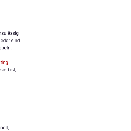
nzulässig
ieder sind
bbeln.
ting
ert ist,
nell,