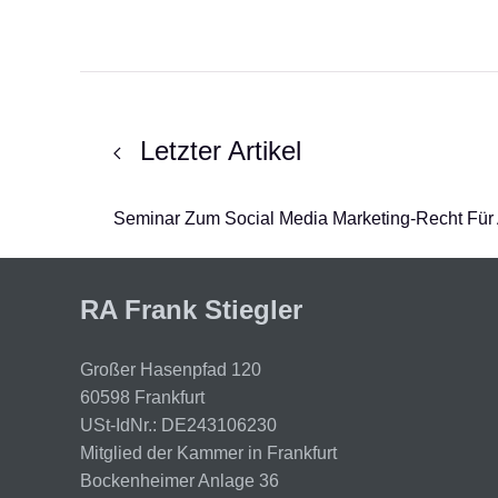
Letzter Artikel
Seminar Zum Social Media Marketing-Recht Fü
RA Frank Stiegler
Großer Hasenpfad 120
60598 Frankfurt
USt-IdNr.: DE243106230
Mitglied der Kammer in Frankfurt
Bockenheimer Anlage 36