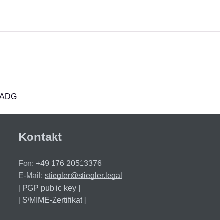
r ADG
Kontakt
Fon:
+49 176 20513376
E-Mail:
stiegler@stiegler.legal
[
PGP public key
]
[
S/MIME-Zertifikat
]