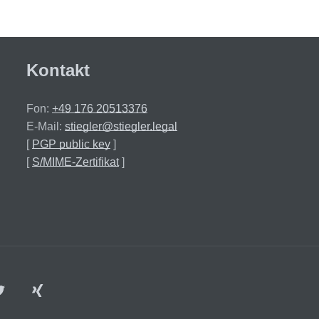
Kontakt
Fon:
+49 176 20513376
E-Mail:
stiegler@stiegler.legal
[
PGP public key
]
[
S/MIME-Zertifikat
]