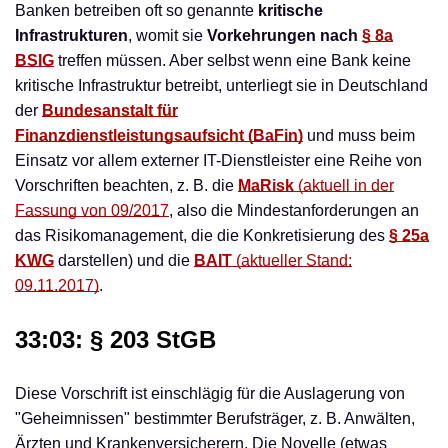
Banken betreiben oft so genannte
kritische
Infrastrukturen
, womit sie
Vorkehrungen nach
§ 8a
BSIG
treffen müssen. Aber selbst wenn eine Bank keine
kritische Infrastruktur betreibt, unterliegt sie in Deutschland
der
Bundesanstalt für
Finanzdienstleistungsaufsicht (BaFin)
und muss beim
Einsatz vor allem externer IT-Dienstleister eine Reihe von
Vorschriften beachten, z. B. die
MaRisk
(aktuell in der
Fassung von 09/2017
, also die Mindestanforderungen an
das Risikomanagement, die die Konkretisierung des
§ 25a
KWG
darstellen) und die
BAIT
(aktueller Stand:
09.11.2017)
.
33:03: § 203 StGB
Diese Vorschrift ist einschlägig für die Auslagerung von
"Geheimnissen" bestimmter Berufsträger, z. B. Anwälten,
Ärzten und Krankenversicherern. Die Novelle (etwas