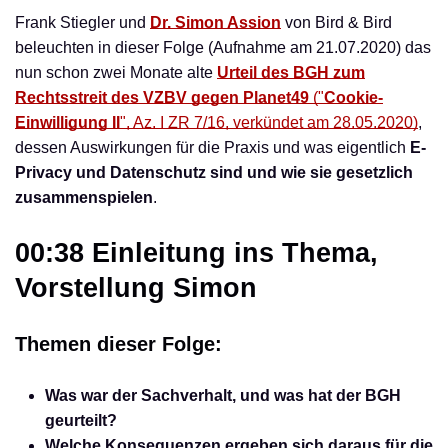
Frank Stiegler und
Dr. Simon Assion
von Bird & Bird
beleuchten in dieser Folge (Aufnahme am 21.07.2020) das
nun schon zwei Monate alte
Urteil des BGH zum
Rechtsstreit des VZBV gegen Planet49
("
Cookie-
Einwilligung II
", Az. I ZR 7/16, verkündet am 28.05.2020)
,
dessen Auswirkungen für die Praxis und was eigentlich
E-
Privacy und Datenschutz sind und wie sie gesetzlich
zusammenspielen
.
00:38 Einleitung ins Thema,
Vorstellung Simon
Themen dieser Folge:
Was war der Sachverhalt, und was hat der BGH
geurteilt?
Welche Konsequenzen ergeben sich daraus für die