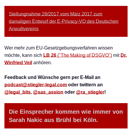
Stellungnahme 29/2017 vom März 2017 zum
damaligen Entwurf der E-Privacy-VO des Deutschen
Anwaltvereins
Wer mehr zum EU-Gesetzgebungsverfahren wissen
möchte, kann sich
LB 26
("The Making of DSGVO")
mit
Dr.
Winfried Veil
anhören.
Feedback und Wünsche gern per E-Mail an
podcast@stiegler-legal.com
oder twittern an
@legal_bits
,
@sas_assion
oder
@ra_stiegler
!
Die Einsprecher kommen wie immer von
Sarah Nakic aus Brühl bei Köln.