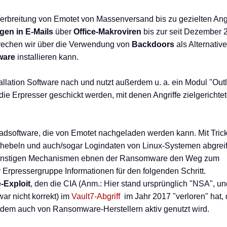
Verbreitung von Emotet von Massenversand bis zu gezielten Ang
gen in E-Mails
über
Office-Makroviren
bis zur seit Dezember 
prechen wir über die Verwendung von
Backdoors
als Alternativ
ware
installieren kann.
stallation Software nach und nutzt außerdem u. a. ein Modul "Out
die Erpresser geschickt werden, mit denen Angriffe zielgerichtet
hadsoftware, die von Emotet nachgeladen werden kann. Mit Tric
shebeln und auch/sogar Logindaten von Linux-Systemen abgreif
nd sonstigen Mechanismen ebnen der Ransomware den Weg zum
 Erpressergruppe Informationen für den folgenden Schritt.
-Exploit
, den die CIA (Anm.: Hier stand ursprünglich "NSA", un
ar nicht korrekt) im
Vault7-Abgriff
im Jahr 2017 "verloren" hat, 
tdem auch von Ransomware-Herstellern aktiv genutzt wird.