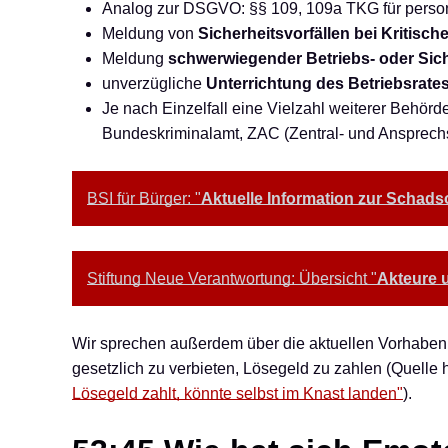
Analog zur DSGVO: §§ 109, 109a TKG für pers
Meldung von
Sicherheitsvorfällen bei Kritisch
Meldung
schwerwiegender Betriebs- oder Sich
unverzügliche
Unterrichtung des Betriebsrate
Je nach Einzelfall eine Vielzahl weiterer Behör
Bundeskriminalamt, ZAC (Zentral- und Ansprechs
BSI für Bürger: "
Aktuelle Information zur Schads
Stiftung Neue Verantwortung: Übersicht "
Akteure u
Wir sprechen außerdem über die aktuellen Vorhab
gesetzlich zu verbieten, Lösegeld zu zahlen (Quelle 
Lösegeld zahlt, könnte selbst im Knast landen"
).