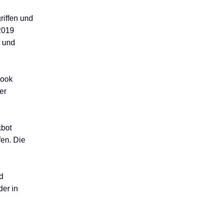
riffen und
2019
e und
look
er
kbot
en. Die
d
der in