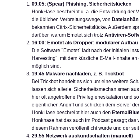
09:05: (Spear) Phishing, Sicherheitslücken
HonkHase beschreibt u. a. die Entwicklung der 
die üblichen Verbreitungswege, von
Dateianhän
bekannten Citrix-Sicherheitslücke. Außerdem s
darüber, warum Emotet sich trotz
Antiviren-Soft
16:00: Emotet als Dropper: modularer Aufbau
Die Software "Emotet" lädt nach der initialen In
Harvesting", mit dem kürzliche E-Mail-Inhalte an 
möglich sind.
19:45 Malware nachladen, z. B. Trickbot
Bei Trickbot handelt es sich um eine weitere Sc
lassen sich allerlei Sicherheitsmechanismen au
hier oft angetroffene Privilegieneskalation u
eigentlichen Angriff und schicken dem Server der
HonkHase beschreibt hier auch den
EternalBlue
Honkhase hat das auch im Podcast gesagt; das w
diesem Rahmen veröffentlicht wurde und der sei
29:55 Netzwerk auskundschaften (manuell)