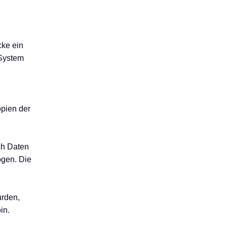
cke ein
 System
pien der
ich Daten
ogen. Die
urden,
in.