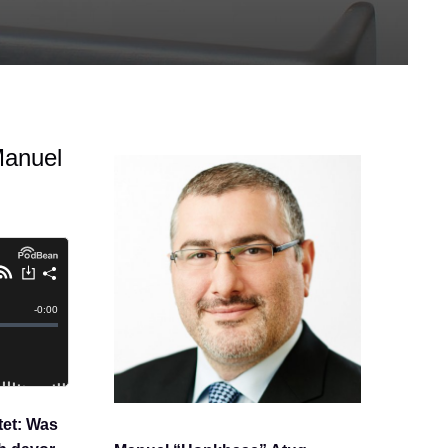
Manuel
et: Was