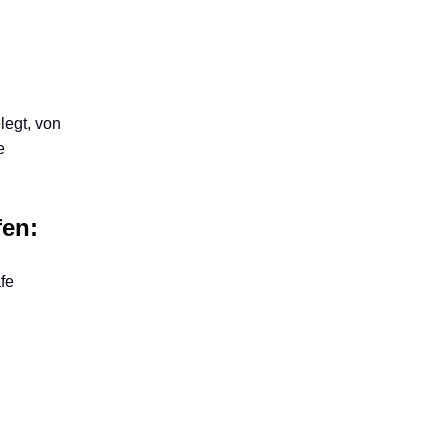
legt, von
e
fen:
fe