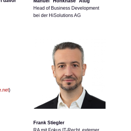
h davor
Manuel “Honkhase” Atug
Head of Business Development
bei der HiSolutions AG
.net
)
Frank Stiegler
RA mit Fokus IT-Recht, externer