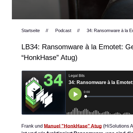
Startseite
Podcast
34: Ransomware à la E
LB34: Ransomware à la Emotet: Ge
“HonkHase” Atug)
Frank und
Manuel "HonkHase" Atug
(HiSolutions A