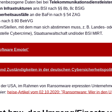
onenbezogene Daten bei bei
Telekommunikationsdienstleiste
en Infrastrukturen
ans BSI nach §§ 8b, 8c BSIG
erheitsausfälle
an die BaFin nach § 54 ZAG
s
nach § 80 BetrVG
den/Stellen, mit dem man sich abstimmen muss, z. B. Landes- od
telle Cybercrime), Staatsanwaltschaft und/oder BSI MIRT.
oftware Emotet
"
nd Zuständigkeiten in der deutschen Cybersicherheitspolit
en der USA, im Rahmen von Ransomware erpressten Unternehm
hier:
heise-Artikel vom 02.10.2020: "Ransomware: Wer in den 