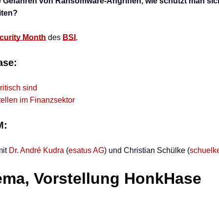
ie Gefahren von Ransomware-Angriffen, wie schützt man sic
iten?
curity Month
des
BSI
.
ase:
itisch sind
ellen im Finanzsektor
M:
it
Dr. André Kudra
(
esatus AG
) und Christian Schülke (
schuelke
hema, Vorstellung HonkHase